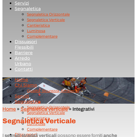
Servizi
Segnaletica
Segnaletica Orizzontale
Segnaletica Verticale
Cantieristica
Luminosa
Complementare
Dissuasori
Flessibili
Barriere
Arredo
Urbano
Contatti
Home
Chi Siamo
Qualità, Sicurezza, Ambiente
Servizi
Segnaletica
Segnaletica Orizzontale
Home
»
Segnaletica Verticale
»
Integrativi
Segnaletica Verticale
Cantieristica
Segnaletica Verticale
Luminosa
Complementare
Dissuasori
I
segnali stradali verticali
possono essere forniti
anche