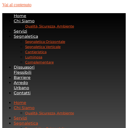
Vai al contenuto
Home
Chi Siamo
Qualità, Sicurezza, Ambiente
Servizi
Segnaletica
Segnaletica Orizzontale
Segnaletica Verticale
Cantieristica
Luminosa
Complementare
Dissuasori
Flessibili
Barriere
Arredo
Urbano
Contatti
Home
Chi Siamo
Qualità, Sicurezza, Ambiente
Servizi
Segnaletica