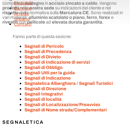
Flessibili
completi di
sostegno
in
acciaio zincato a caldo
. Vengono
Barriere
prodotti
nella
nostra sede
su indicazioni del cliente e nel
rispetto
della normativa sulla
Marcatura CE
. Sono realizzati in
Arredo
vari materiali:
alluminio scatolato
o piano
,
ferro
,
forex
e
Urbano
rivestiti
con
pellicole
ad
elevata
durata garantita
.
Contatti
Fanno parte di questa sezione:
Segnali di Pericolo
Segnali di Precedenza
Segnali di Divieto
Segnali di Indicazione di servizi
Segnali di Obbligo
Segnali Utili per la guida
Segnali di Indicazione
Segnaletica Alberghiera / Segnali Turistici
Segnali di Direzione
Segnali Integrativi
Segnali di località
Segnali di Localizzazione/Preavviso
Segnali di Nome strada/Complementari
SEGNALETICA