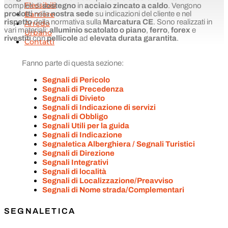
Flessibili
completi di
sostegno
in
acciaio zincato a caldo
. Vengono
Barriere
prodotti
nella
nostra sede
su indicazioni del cliente e nel
rispetto
della normativa sulla
Marcatura CE
. Sono realizzati in
Arredo
vari materiali:
alluminio scatolato
o piano
,
ferro
,
forex
e
Urbano
rivestiti
con
pellicole
ad
elevata
durata garantita
.
Contatti
Fanno parte di questa sezione:
Segnali di Pericolo
Segnali di Precedenza
Segnali di Divieto
Segnali di Indicazione di servizi
Segnali di Obbligo
Segnali Utili per la guida
Segnali di Indicazione
Segnaletica Alberghiera / Segnali Turistici
Segnali di Direzione
Segnali Integrativi
Segnali di località
Segnali di Localizzazione/Preavviso
Segnali di Nome strada/Complementari
SEGNALETICA