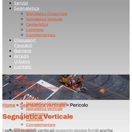
Servizi
Segnaletica
Segnaletica Orizzontale
Segnaletica Verticale
Cantieristica
Luminosa
Complementare
Dissuasori
Flessibili
Barriere
Arredo
Urbano
Contatti
Home
Chi Siamo
Qualità, Sicurezza, Ambiente
Servizi
Segnaletica
Segnaletica Orizzontale
Home
»
Segnaletica Verticale
»
Pericolo
Segnaletica Verticale
Cantieristica
Segnaletica Verticale
Luminosa
Complementare
Dissuasori
I
segnali stradali verticali
possono essere forniti
anche