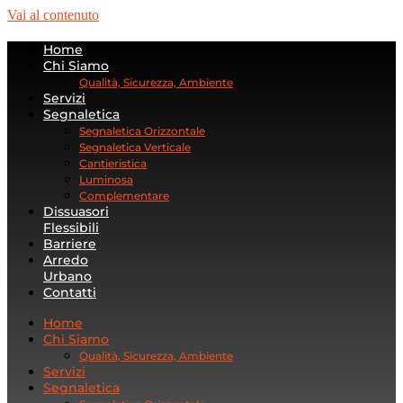
Vai al contenuto
Home
Chi Siamo
Qualità, Sicurezza, Ambiente
Servizi
Segnaletica
Segnaletica Orizzontale
Segnaletica Verticale
Cantieristica
Luminosa
Complementare
Dissuasori
Flessibili
Barriere
Arredo
Urbano
Contatti
Home
Chi Siamo
Qualità, Sicurezza, Ambiente
Servizi
Segnaletica