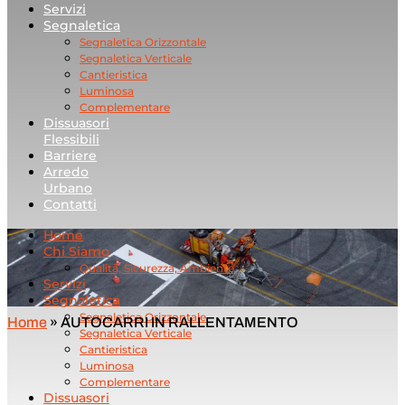
Servizi
Segnaletica
Segnaletica Orizzontale
Segnaletica Verticale
Cantieristica
Luminosa
Complementare
Dissuasori
Flessibili
Barriere
Arredo
Urbano
Contatti
Home
Chi Siamo
Qualità, Sicurezza, Ambiente
Servizi
Segnaletica
Segnaletica Orizzontale
Home
»
AUTOCARRI IN RALLENTAMENTO
Segnaletica Verticale
Cantieristica
Luminosa
Complementare
Dissuasori