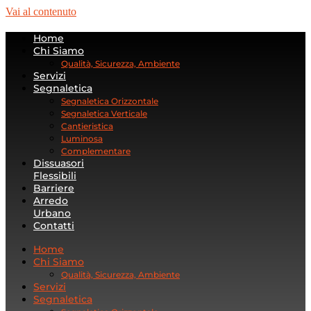
Vai al contenuto
Home
Chi Siamo
Qualità, Sicurezza, Ambiente
Servizi
Segnaletica
Segnaletica Orizzontale
Segnaletica Verticale
Cantieristica
Luminosa
Complementare
Dissuasori
Flessibili
Barriere
Arredo
Urbano
Contatti
Home
Chi Siamo
Qualità, Sicurezza, Ambiente
Servizi
Segnaletica