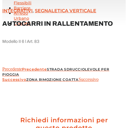
Flessibili
Barriere
INTEGRATIVI
,
SEGNALETICA VERTICALE
Arredo
Urbano
AUTOCARRI IN RALLENTAMENTO
Contatti
Modello II 6 l Art. 83
Precedente
Precedente
STRADA SDRUCCIOLEVOLE PER
PIOGGIA
Successivo
Successivo
ZONA RIMOZIONE COATTA
Richiedi informazioni per
questo prodotto