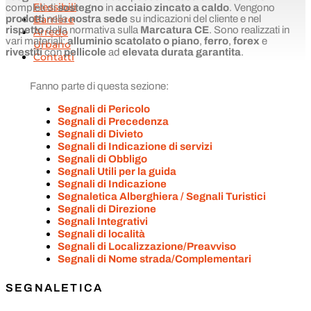
Flessibili
completi di
sostegno
in
acciaio zincato a caldo
. Vengono
Barriere
prodotti
nella
nostra sede
su indicazioni del cliente e nel
rispetto
della normativa sulla
Marcatura CE
. Sono realizzati in
Arredo
vari materiali:
alluminio scatolato
o piano
,
ferro
,
forex
e
Urbano
rivestiti
con
pellicole
ad
elevata
durata garantita
.
Contatti
Fanno parte di questa sezione:
Segnali di Pericolo
Segnali di Precedenza
Segnali di Divieto
Segnali di Indicazione di servizi
Segnali di Obbligo
Segnali Utili per la guida
Segnali di Indicazione
Segnaletica Alberghiera / Segnali Turistici
Segnali di Direzione
Segnali Integrativi
Segnali di località
Segnali di Localizzazione/Preavviso
Segnali di Nome strada/Complementari
SEGNALETICA