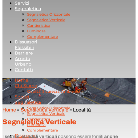
Servizi
Segnaletica
Segnaletica Orizzontale
Segnaletica Verticale
Cantieristica
Luminosa
Complementare
Dissuasori
Flessibili
Barriere
Arredo
Urbano
Contatti
Home
Chi Siamo
Qualità, Sicurezza, Ambiente
Servizi
Segnaletica
Segnaletica Orizzontale
Home
»
Segnaletica Verticale
»
Località
Segnaletica Verticale
Cantieristica
Segnaletica Verticale
Luminosa
Complementare
Dissuasori
I
segnali stradali verticali
possono essere forniti
anche