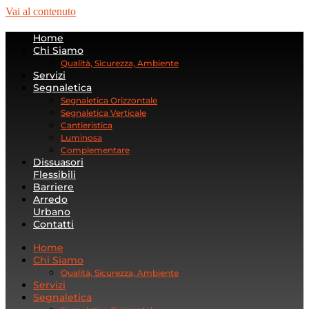
Vai al contenuto
Home
Chi Siamo
Qualità, Sicurezza, Ambiente
Servizi
Segnaletica
Segnaletica Orizzontale
Segnaletica Verticale
Cantieristica
Luminosa
Complementare
Dissuasori
Flessibili
Barriere
Arredo
Urbano
Contatti
Home
Chi Siamo
Qualità, Sicurezza, Ambiente
Servizi
Segnaletica