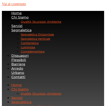
Vai al contenuto
Home
Chi Siamo
Qualità, Sicurezza, Ambiente
Servizi
Segnaletica
Segnaletica Orizzontale
Segnaletica Verticale
Cantieristica
Luminosa
Complementare
Dissuasori
Flessibili
Barriere
Arredo
Urbano
Contatti
Home
Chi Siamo
Qualità, Sicurezza, Ambiente
Servizi
Segnaletica