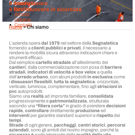
Flessibili
Il nostro lavoro
Barriere
è farvi muovere in sicurezza
Arredo
Urbano
Contatti
Home
»
Chi siamo
L’azienda opera
dal 1979
nel settore della
Segnaletica
fornendo a
clienti pubblici e privati
, il necessario a
rendere la mobilità sicura attraverso indicazioni chiare e
strumenti efficaci.
Dal semplice
cartello stradale
all’allestimento dei
cantieri
; dalla commercializzazione con posa di
barriere
stradali
,
indicatori di velocità e box velox
a quella
dell’
arredo urbano
, con alcuni prodotti
in esclusiva
come
i
dissuasori flessibili
;
tutta la segnaletica
: orizzontale,
verticale, luminosa, complementare, fino agli
striscioni in
pvc
autoprodotti.
Siamo una
realtà
ad impronta familiare,
consolidata
progressivamente e
patrimonializzata
, strutturata
secondo una
“filiera corta”
in grado di prendere
decisioni
rapide
,
controllare
direttamente
produzione
ed
interventi
per garantire standard superiori e
rispetto
dei
tempi
.
Strade
di ogni genere,
parcheggi
,
centri storici
,
percorsi
aziendali
, sono gli ambiti del nostro impegno, perché la
sicurezza è
parte integrante della
qualità della vita
.