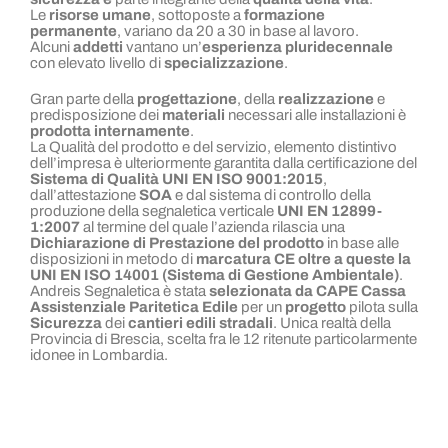
Le
risorse umane
, sottoposte a
formazione
permanente
, variano da 20 a 30 in base al lavoro.
Alcuni
addetti
vantano un’
esperienza pluridecennale
con elevato livello di
specializzazione
.
Gran parte della
progettazione
, della
realizzazione
e
predisposizione dei
materiali
necessari alle installazioni è
prodotta internamente
.
La Qualità del prodotto e del servizio, elemento distintivo
dell’impresa è ulteriormente garantita dalla certificazione del
Sistema di Qualità UNI
EN ISO 9001:2015
,
dall’attestazione
SOA
e dal sistema di controllo della
produzione della segnaletica verticale
UNI EN 12899-
1:2007
al termine del quale l’azienda rilascia una
Dichiarazione di Prestazione del prodotto
in base alle
disposizioni in metodo di
marcatura CE
oltre a queste la
UNI EN ISO 14001
(
Sistema di Gestione Ambientale
)
.
Andreis Segnaletica è stata
selezionata da CAPE Cassa
Assistenziale Paritetica Edile
per un
progetto
pilota sulla
Sicurezza
dei
cantieri edili stradali
. Unica realtà della
Provincia di Brescia, scelta fra le 12 ritenute particolarmente
idonee in Lombardia.