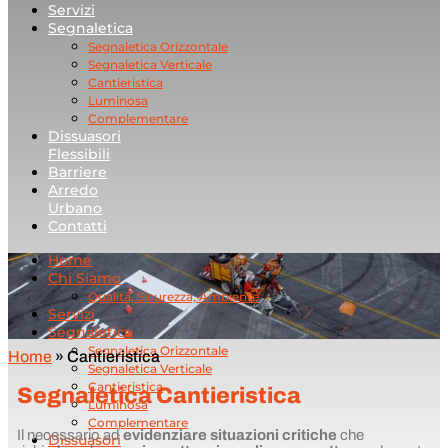
Servizi
Segnaletica
Segnaletica Orizzontale
Segnaletica Verticale
Cantieristica
Luminosa
Complementare
Dissuasori
Flessibili
Barriere
Arredo
Urbano
Contatti
Home
Chi Siamo
Qualità, Sicurezza, Ambiente
Servizi
Segnaletica
Segnaletica Orizzontale
Home
»
Cantieristica
Segnaletica Verticale
Cantieristica
Segnaletica Cantieristica
Luminosa
Complementare
Il necessario ad
evidenziare situazioni critiche
che
Dissuasori