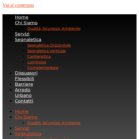
Vai al contenuto
Home
Chi Siamo
Qualità, Sicurezza, Ambiente
Servizi
Segnaletica
Segnaletica Orizzontale
Segnaletica Verticale
Cantieristica
Luminosa
Complementare
Dissuasori
Flessibili
Barriere
Arredo
Urbano
Contatti
Home
Chi Siamo
Qualità, Sicurezza, Ambiente
Servizi
Segnaletica