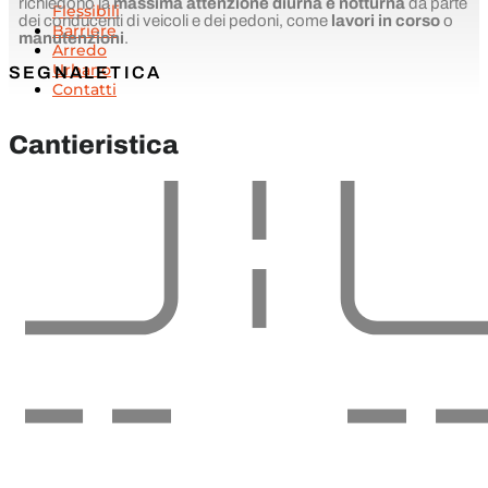
richiedono la
massima attenzione diurna e notturna
da parte
Flessibili
dei conducenti di veicoli e dei pedoni, come
lavori in corso
o
Barriere
manutenzioni
.
Arredo
Urbano
SEGNALETICA
Contatti
Cantieristica