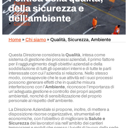
Flessibili
della sicurezza e
Barriere
Arredo
dell’ambiente
Urbano
Contatti
Home
»
Chi siamo
»
Qualità, Sicurezza, Ambiente
Questa Direzione considera la
Qualità
, intesa come
sistema di gestione dei processi aziendali, il primo fattore
per il raggiungimento degli obiettivi aziendali e della
soddisfazione di tutti gli operatori interni e di tutte le parti
interessate con cui l’azienda si relaziona. Nello stesso
modo, consapevole che le sue attività ed i suoi processi
possono generare effetti che in qualche misura
interferiscono con l’
Ambiente
, riconosce l’importanza di
un’adeguata gestione e controllo dei propri aspetti
ambientali, nonché di sensibilizzazione del proprio
personale al rispetto dell’ambiente.
La Direzione Aziendale si propone, inoltre, di mettere a
disposizione risorse organizzative, strumentali ed
economiche, con l’obiettivo di migliorare la
Salute e
Sicurezza
dei lavoratori sia nell’ambito dei cantieri
temporanei e mobili che presso i luoghi di lavoro della sede.