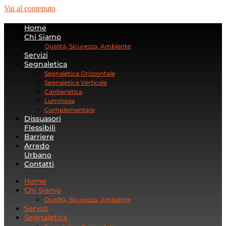
Vai al contenuto
Home
Chi Siamo
Qualità, Sicurezza, Ambiente
Servizi
Segnaletica
Segnaletica Orizzontale
Segnaletica Verticale
Cantieristica
Luminosa
Complementare
Dissuasori
Flessibili
Barriere
Arredo
Urbano
Contatti
Home
Chi Siamo
Qualità, Sicurezza, Ambiente
Servizi
Segnaletica