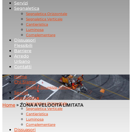
Servizi
Segnaletica
Segnaletica Orizzontale
Segnaletica Verticale
Cantieristica
Luminosa
Complementare
Dissuasori
Flessibili
Barriere
Arredo
Urbano
Contatti
Home
Chi Siamo
Qualità, Sicurezza, Ambiente
Servizi
Segnaletica
Segnaletica Orizzontale
Home
»
ZONA A VELOCITÀ LIMITATA
Segnaletica Verticale
Cantieristica
Luminosa
Complementare
Dissuasori