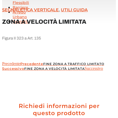
Flessibili
Barriere
SEGNALETICA VERTICALE
,
UTILI GUIDA
Arredo
Urbano
ZONA A VELOCITÀ LIMITATA
Contatti
Figura II 323 a Art. 135
Precedente
Precedente
FINE ZONA A TRAFFICO LIMITATO
Successivo
Successivo
FINE ZONA A VELOCITÀ LIMITATA
Richiedi informazioni per
questo prodotto