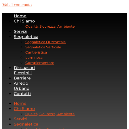
Vai al contenuto
Home
Chi Siamo
Qualità, Sicurezza, Ambiente
Servizi
Segnaletica
Segnaletica Orizzontale
Segnaletica Verticale
Cantieristica
Luminosa
Complementare
Dissuasori
Flessibili
Barriere
Arredo
Urbano
Contatti
Home
Chi Siamo
Qualità, Sicurezza, Ambiente
Servizi
Segnaletica