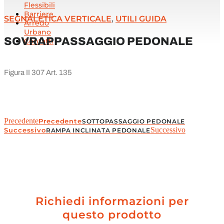
Flessibili
Barriere
SEGNALETICA VERTICALE
,
UTILI GUIDA
Arredo
Urbano
SOVRAPPASSAGGIO PEDONALE
Contatti
Figura II 307 Art. 135
Precedente
Precedente
SOTTOPASSAGGIO PEDONALE
Successivo
Successivo
RAMPA INCLINATA PEDONALE
Richiedi informazioni per
questo prodotto