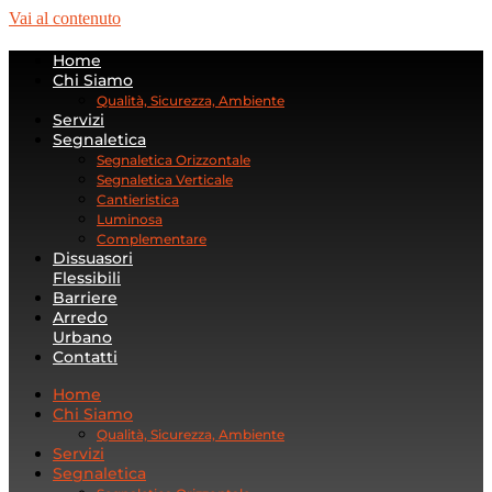
Vai al contenuto
Home
Chi Siamo
Qualità, Sicurezza, Ambiente
Servizi
Segnaletica
Segnaletica Orizzontale
Segnaletica Verticale
Cantieristica
Luminosa
Complementare
Dissuasori
Flessibili
Barriere
Arredo
Urbano
Contatti
Home
Chi Siamo
Qualità, Sicurezza, Ambiente
Servizi
Segnaletica