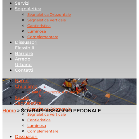
Servizi
Segnaletica
Segnaletica Orizzontale
Segnaletica Verticale
Cantieristica
Luminosa
Complementare
Dissuasori
Flessibili
Barriere
Arredo
Urbano
Contatti
Home
Chi Siamo
Qualità, Sicurezza, Ambiente
Servizi
Segnaletica
Segnaletica Orizzontale
Home
»
SOVRAPPASSAGGIO PEDONALE
Segnaletica Verticale
Cantieristica
Luminosa
Complementare
Dissuasori