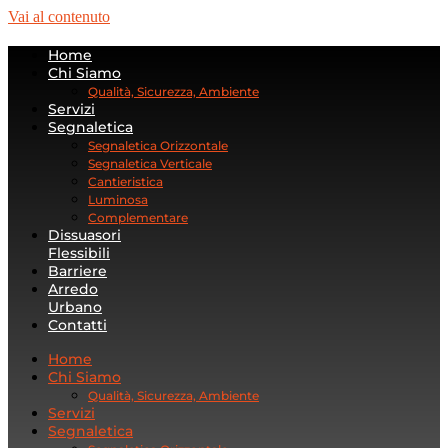
Vai al contenuto
Home
Chi Siamo
Qualità, Sicurezza, Ambiente
Servizi
Segnaletica
Segnaletica Orizzontale
Segnaletica Verticale
Cantieristica
Luminosa
Complementare
Dissuasori
Flessibili
Barriere
Arredo
Urbano
Contatti
Home
Chi Siamo
Qualità, Sicurezza, Ambiente
Servizi
Segnaletica