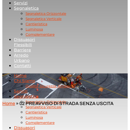
Servizi
Segnaletica
Segnaletica Orizzontale
Segnaletica Verticale
Cantieristica
Luminosa
Complementare
Dissuasori
Flessibili
Barriere
Arredo
Urbano
Contatti
Home
Chi Siamo
Qualità, Sicurezza, Ambiente
Servizi
Segnaletica
Segnaletica Orizzontale
Home
»
02 PREAVVISO DI STRADA SENZA USCITA
Segnaletica Verticale
Cantieristica
Luminosa
Complementare
Dissuasori