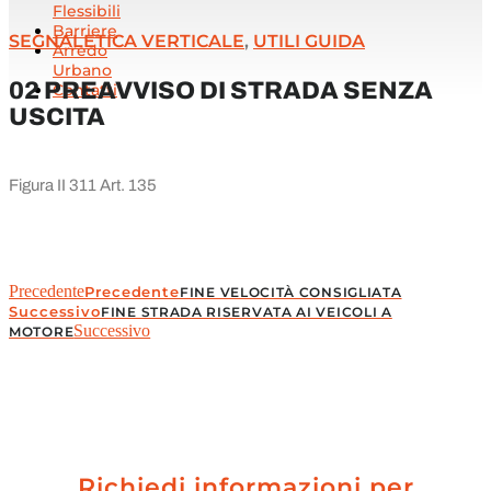
Flessibili
Barriere
SEGNALETICA VERTICALE
,
UTILI GUIDA
Arredo
Urbano
02 PREAVVISO DI STRADA SENZA
Contatti
USCITA
Figura II 311 Art. 135
Precedente
Precedente
FINE VELOCITÀ CONSIGLIATA
Successivo
FINE STRADA RISERVATA AI VEICOLI A
Successivo
MOTORE
Richiedi informazioni per