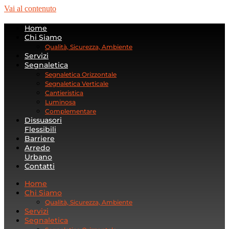
Vai al contenuto
Home
Chi Siamo
Qualità, Sicurezza, Ambiente
Servizi
Segnaletica
Segnaletica Orizzontale
Segnaletica Verticale
Cantieristica
Luminosa
Complementare
Dissuasori
Flessibili
Barriere
Arredo
Urbano
Contatti
Home
Chi Siamo
Qualità, Sicurezza, Ambiente
Servizi
Segnaletica