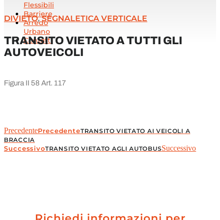
Flessibili
Barriere
DIVIETO
,
SEGNALETICA VERTICALE
Arredo
Urbano
TRANSITO VIETATO A TUTTI GLI
Contatti
AUTOVEICOLI
Figura II 58 Art. 117
Precedente
Precedente
TRANSITO VIETATO AI VEICOLI A
BRACCIA
Successivo
Successivo
TRANSITO VIETATO AGLI AUTOBUS
Richiedi informazioni per