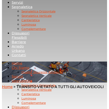
Servizi
Segnaletica
Segnaletica Orizzontale
Segnaletica Verticale
Cantieristica
Luminosa
Complementare
Dissuasori
Flessibili
Barriere
Arredo
Urbano
Contatti
Home
Chi Siamo
Qualità, Sicurezza, Ambiente
Servizi
Segnaletica
Segnaletica Orizzontale
Home
»
TRANSITO VIETATO A TUTTI GLI AUTOVEICOLI
Segnaletica Verticale
Cantieristica
Luminosa
Complementare
Dissuasori