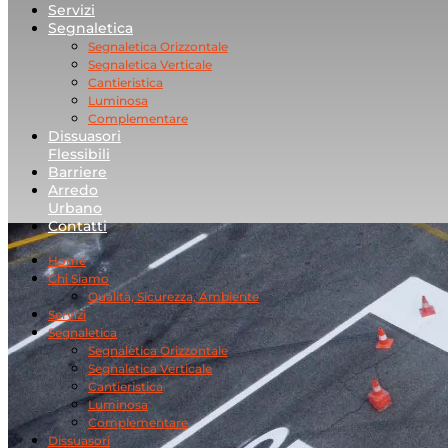
Servizi
Segnaletica
Segnaletica Orizzontale
Segnaletica Verticale
Cantieristica
Luminosa
Complementare
Dissuasori
Flessibili
Barriere
Arredo
Urbano
Contatti
Home
Chi Siamo
Qualità, Sicurezza, Ambiente
Servizi
Segnaletica
Segnaletica Orizzontale
Segnaletica Verticale
Cantieristica
Luminosa
Complementare
Dissuasori