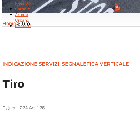
Flessibili
Barriere
Arredo
Urbano
Home
»
Tiro
Contatti
INDICAZIONE SERVIZI
,
SEGNALETICA VERTICALE
Tiro
Figura II 224 Art. 125