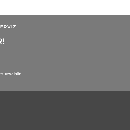
ERVIZI
R!
re newsletter