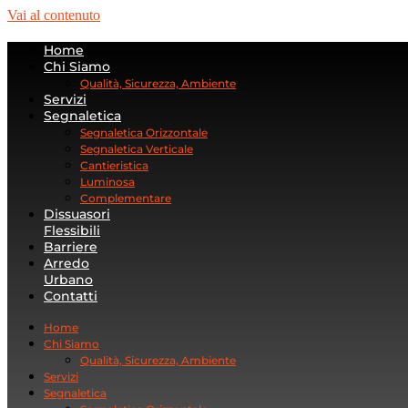
Vai al contenuto
Home
Chi Siamo
Qualità, Sicurezza, Ambiente
Servizi
Segnaletica
Segnaletica Orizzontale
Segnaletica Verticale
Cantieristica
Luminosa
Complementare
Dissuasori
Flessibili
Barriere
Arredo
Urbano
Contatti
Home
Chi Siamo
Qualità, Sicurezza, Ambiente
Servizi
Segnaletica