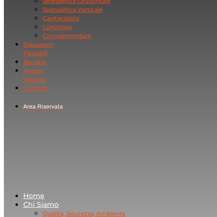
Segnaletica Orizzontale
Segnaletica Verticale
Cantieristica
Luminosa
Complementare
Dissuasori
Flessibili
Barriere
Arredo
Urbano
Contatti
Area Riservata
Home
Chi Siamo
Qualità, Sicurezza, Ambiente