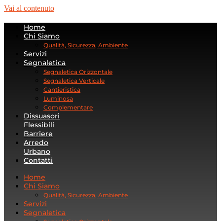
Vai al contenuto
Home
Chi Siamo
Qualità, Sicurezza, Ambiente
Servizi
Segnaletica
Segnaletica Orizzontale
Segnaletica Verticale
Cantieristica
Luminosa
Complementare
Dissuasori
Flessibili
Barriere
Arredo
Urbano
Contatti
Home
Chi Siamo
Qualità, Sicurezza, Ambiente
Servizi
Segnaletica