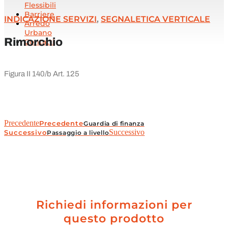
Flessibili
Barriere
INDICAZIONE SERVIZI
,
SEGNALETICA VERTICALE
Arredo
Urbano
Rimorchio
Contatti
Figura II 140/b Art. 125
Precedente
Precedente
Guardia di finanza
Successivo
Successivo
Passaggio a livello
Richiedi informazioni per
questo prodotto