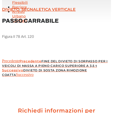
Flessibili
Barriere
DIVIETO
,
SEGNALETICA VERTICALE
Arredo
Urbano
PASSO CARRABILE
Contatti
Figura II 78 Art. 120
Precedente
Precedente
FINE DEL DIVIETO DI SORPASSO PER I
VEICOLI DI MASSA A PIENO CARICO SUPERIORE A 3,5 t
Successivo
DIVIETO DI SOSTA ZONA RIMOZIONE
Successivo
COATTA
Richiedi informazioni per