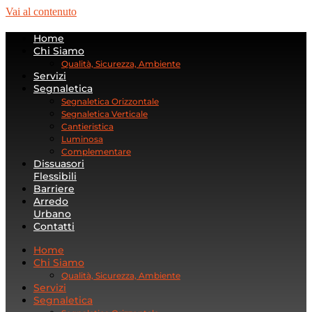
Vai al contenuto
Home
Chi Siamo
Qualità, Sicurezza, Ambiente
Servizi
Segnaletica
Segnaletica Orizzontale
Segnaletica Verticale
Cantieristica
Luminosa
Complementare
Dissuasori
Flessibili
Barriere
Arredo
Urbano
Contatti
Home
Chi Siamo
Qualità, Sicurezza, Ambiente
Servizi
Segnaletica