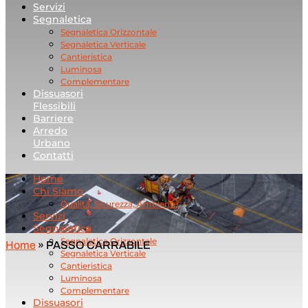
Servizi
Segnaletica
Segnaletica Orizzontale
Segnaletica Verticale
Cantieristica
Luminosa
Complementare
Dissuasori
Flessibili
Barriere
Arredo
Urbano
Contatti
Home
Chi Siamo
Qualità, Sicurezza, Ambiente
Servizi
Segnaletica
Segnaletica Orizzontale
Home
»
PASSO CARRABILE
Segnaletica Verticale
Cantieristica
Luminosa
Complementare
Dissuasori