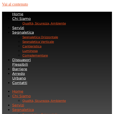
Vai al contenuto
Home
Chi Siamo
Qualità, Sicurezza, Ambiente
Servizi
Segnaletica
Segnaletica Orizzontale
Segnaletica Verticale
Cantieristica
Luminosa
Complementare
Dissuasori
Flessibili
Barriere
Arredo
Urbano
Contatti
Home
Chi Siamo
Qualità, Sicurezza, Ambiente
Servizi
Segnaletica