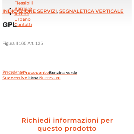
Flessibili
Barriere
INDICAZIONE SERVIZI
,
SEGNALETICA VERTICALE
Arredo
Urbano
GPL
Contatti
Figura II 165 Art. 125
Precedente
Precedente
Benzina verde
Successivo
Successivo
Diesel
Richiedi informazioni per
questo prodotto