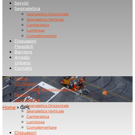
Servizi
Segnaletica
Segnaletica Orizzontale
Segnaletica Verticale
Cantieristica
Luminosa
Complementare
Dissuasori
Flessibili
Barriere
Arredo
Urbano
Contatti
Home
Chi Siamo
Qualità, Sicurezza, Ambiente
Servizi
Segnaletica
Segnaletica Orizzontale
Home
»
GPL
Segnaletica Verticale
Cantieristica
Luminosa
Complementare
Dissuasori