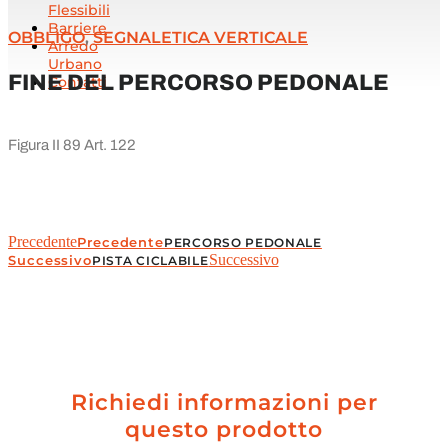
Flessibili
Barriere
OBBLIGO
,
SEGNALETICA VERTICALE
Arredo
Urbano
FINE DEL PERCORSO PEDONALE
Contatti
Figura II 89 Art. 122
Precedente
Precedente
PERCORSO PEDONALE
Successivo
Successivo
PISTA CICLABILE
Richiedi informazioni per
questo prodotto