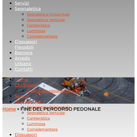
Servizi
Segnaletica
Segnaletica Orizzontale
Segnaletica Verticale
Cantieristica
Luminosa
Complementare
Dissuasori
Flessibili
Barriere
Arredo
Urbano
Contatti
Home
Chi Siamo
Qualità, Sicurezza, Ambiente
Servizi
Segnaletica
Segnaletica Orizzontale
Home
»
FINE DEL PERCORSO PEDONALE
Segnaletica Verticale
Cantieristica
Luminosa
Complementare
Dissuasori