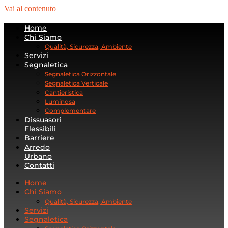
Vai al contenuto
Home
Chi Siamo
Qualità, Sicurezza, Ambiente
Servizi
Segnaletica
Segnaletica Orizzontale
Segnaletica Verticale
Cantieristica
Luminosa
Complementare
Dissuasori
Flessibili
Barriere
Arredo
Urbano
Contatti
Home
Chi Siamo
Qualità, Sicurezza, Ambiente
Servizi
Segnaletica