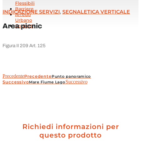
Flessibili
Barriere
INDICAZIONE SERVIZI
,
SEGNALETICA VERTICALE
Arredo
Urbano
Area picnic
Contatti
Figura II 209 Art. 125
Precedente
Precedente
Punto panoramico
Successivo
Successivo
Mare Fiume Lago
Richiedi informazioni per
questo prodotto