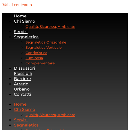
Vai al contenuto
Home
Chi Siamo
Qualità, Sicurezza, Ambiente
Servizi
Segnaletica
Segnaletica Orizzontale
Segnaletica Verticale
Cantieristica
Luminosa
Complementare
Dissuasori
Flessibili
Barriere
Arredo
Urbano
Contatti
Home
Chi Siamo
Qualità, Sicurezza, Ambiente
Servizi
Segnaletica