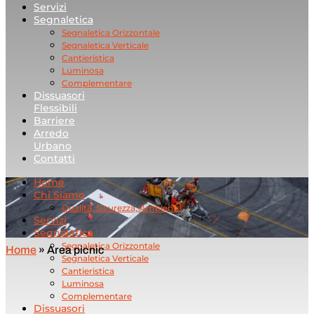
Servizi
Segnaletica
Segnaletica Orizzontale
Segnaletica Verticale
Cantieristica
Luminosa
Complementare
Dissuasori
Flessibili
Barriere
Arredo
Urbano
Contatti
Home
Chi Siamo
Qualità, Sicurezza, Ambiente
Servizi
Segnaletica
Segnaletica Orizzontale
Home
»
Area picnic
Segnaletica Verticale
Cantieristica
Luminosa
Complementare
Dissuasori