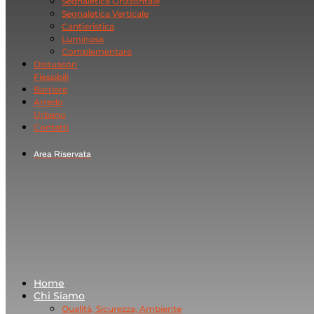
Segnaletica Orizzontale
Segnaletica Verticale
Cantieristica
Luminosa
Complementare
Dissuasori
Flessibili
Barriere
Arredo
Urbano
Contatti
Area Riservata
Home
Chi Siamo
Qualità, Sicurezza, Ambiente