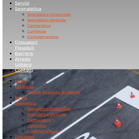
Servizi
Segnaletica
Segnaletica Orizzontale
Segnaletica Verticale
Cantieristica
Luminosa
Complementare
Dissuasori
Flessibili
Barriere
Arredo
Urbano
Contatti
Home
Chi Siamo
Qualità, Sicurezza, Ambiente
Servizi
Segnaletica
Segnaletica Orizzontale
Segnaletica Verticale
Cantieristica
Luminosa
Complementare
Dissuasori