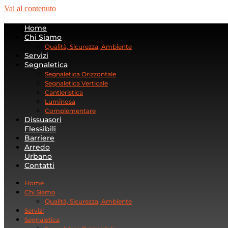
Vai al contenuto
Home
Chi Siamo
Qualità, Sicurezza, Ambiente
Servizi
Segnaletica
Segnaletica Orizzontale
Segnaletica Verticale
Cantieristica
Luminosa
Complementare
Dissuasori
Flessibili
Barriere
Arredo
Urbano
Contatti
Home
Chi Siamo
Qualità, Sicurezza, Ambiente
Servizi
Segnaletica