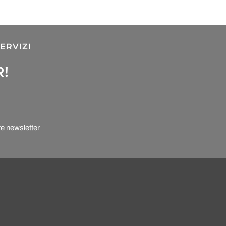
ERVIZI
R!
re newsletter