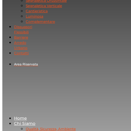
Segnaletica Orizzontale
Segnaletica Verticale
Cantieristica
Luminosa
Complementare
Dissuasori
Flessibili
Barriere
Arredo
Urbano
Contatti
Area Riservata
Home
Chi Siamo
Qualità, Sicurezza, Ambiente