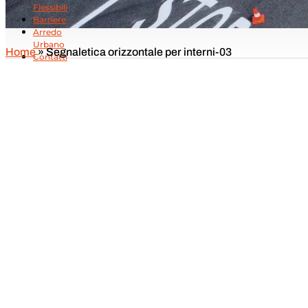
Flessibili
Barriere
Arredo
Urbano
Home
»
Segnaletica orizzontale per interni-03
Contatti