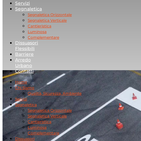
Servizi
Segnaletica
Segnaletica Orizzontale
Segnaletica Verticale
Cantieristica
Luminosa
Complementare
Dissuasori
Flessibili
Barriere
Arredo
Urbano
Contatti
Home
Chi Siamo
Qualità, Sicurezza, Ambiente
Servizi
Segnaletica
Segnaletica Orizzontale
Segnaletica Verticale
Cantieristica
Luminosa
Complementare
Dissuasori