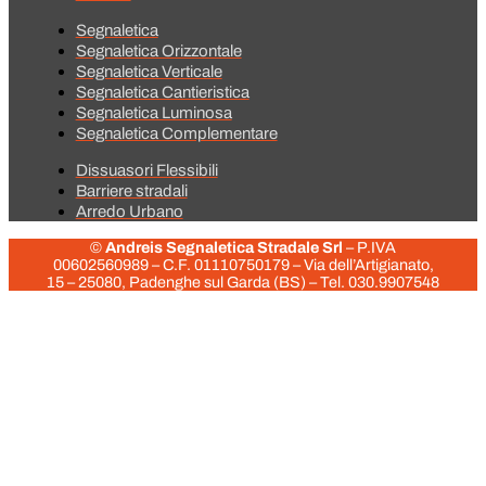
Segnaletica
Segnaletica Orizzontale
Segnaletica Verticale
Segnaletica Cantieristica
Segnaletica Luminosa
Segnaletica Complementare
Dissuasori Flessibili
Barriere stradali
Arredo Urbano
©
Andreis Segnaletica Stradale Srl
– P.IVA
00602560989 – C.F.
01110750179
– Via dell’Artigianato,
15 – 25080, Padenghe sul Garda (BS) – Tel. 030.9907548