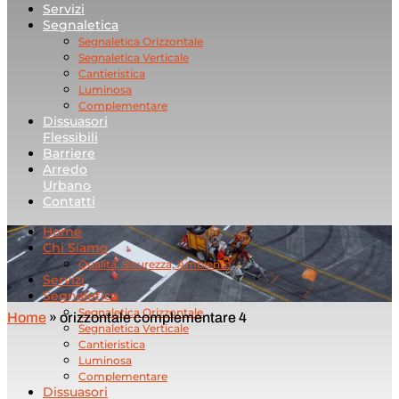
Servizi
Segnaletica
Segnaletica Orizzontale
Segnaletica Verticale
Cantieristica
Luminosa
Complementare
Dissuasori
Flessibili
Barriere
Arredo
Urbano
Contatti
Home
Chi Siamo
Qualità, Sicurezza, Ambiente
Servizi
Segnaletica
Segnaletica Orizzontale
Home
»
orizzontale complementare 4
Segnaletica Verticale
Cantieristica
Luminosa
Complementare
Dissuasori