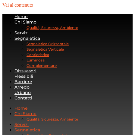
Vai al contenuto
Home
Chi Siamo
Qualità, Sicurezza, Ambiente
Servizi
Segnaletica
Segnaletica Orizzontale
Segnaletica Verticale
Cantieristica
Luminosa
Complementare
Dissuasori
Flessibili
Barriere
Arredo
Urbano
Contatti
Home
Chi Siamo
Qualità, Sicurezza, Ambiente
Servizi
Segnaletica