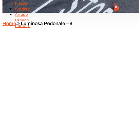
Flessibili
Barriere
Arredo
Urbano
Home
»
Luminosa Pedonale – 6
Contatti