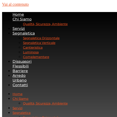
Vai al contenuto
Home
Chi Siamo
Qualità, Sicurezza, Ambiente
Servizi
Segnaletica
Segnaletica Orizzontale
Segnaletica Verticale
Cantieristica
Luminosa
Complementare
Dissuasori
Flessibili
Barriere
Arredo
Urbano
Contatti
Home
Chi Siamo
Qualità, Sicurezza, Ambiente
Servizi
Segnaletica