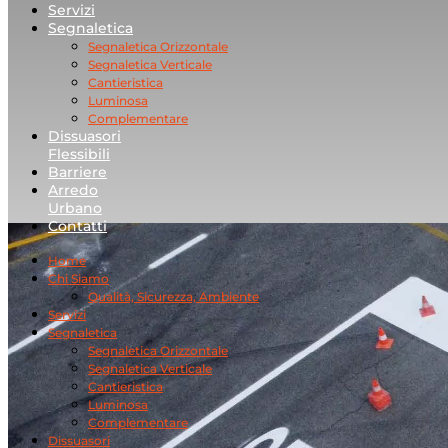
Servizi
Segnaletica
Segnaletica Orizzontale
Segnaletica Verticale
Cantieristica
Luminosa
Complementare
Dissuasori
Flessibili
Barriere
Arredo
Urbano
Contatti
Home
Chi Siamo
Qualità, Sicurezza, Ambiente
Servizi
Segnaletica
Segnaletica Orizzontale
Segnaletica Verticale
Cantieristica
Luminosa
Complementare
Dissuasori