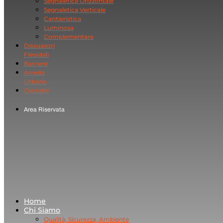
Segnaletica Orizzontale
Segnaletica Verticale
Cantieristica
Luminosa
Complementare
Dissuasori
Flessibili
Barriere
Arredo
Urbano
Contatti
Area Riservata
Home
Chi Siamo
Qualità, Sicurezza, Ambiente