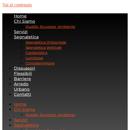
Vai al contenuto
Home
Chi Siamo
Qualità, Sicurezza, Ambiente
Servizi
Segnaletica
Segnaletica Orizzontale
Segnaletica Verticale
Cantieristica
Luminosa
Complementare
Dissuasori
Flessibili
Barriere
Arredo
Urbano
Contatti
Home
Chi Siamo
Qualità, Sicurezza, Ambiente
Servizi
Segnaletica