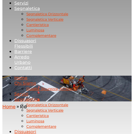
Servizi
Segnaletica
Segnaletica Orizzontale
Segnaletica Verticale
Cantieristica
Luminosa
Complementare
Dissuasori
Flessibili
Barriere
Arredo
Urbano
Contatti
Home
Chi Siamo
Qualità, Sicurezza, Ambiente
Servizi
Segnaletica
Segnaletica Orizzontale
Home
»
lcd
Segnaletica Verticale
Cantieristica
Luminosa
Complementare
Dissuasori