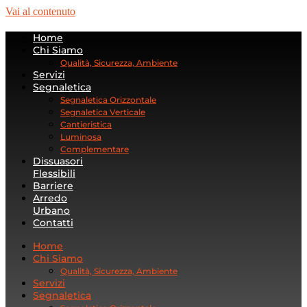
Vai al contenuto
Home
Chi Siamo
Qualità, Sicurezza, Ambiente
Servizi
Segnaletica
Segnaletica Orizzontale
Segnaletica Verticale
Cantieristica
Luminosa
Complementare
Dissuasori
Flessibili
Barriere
Arredo
Urbano
Contatti
Home
Chi Siamo
Qualità, Sicurezza, Ambiente
Servizi
Segnaletica