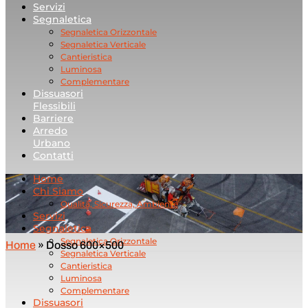
Servizi
Segnaletica
Segnaletica Orizzontale
Segnaletica Verticale
Cantieristica
Luminosa
Complementare
Dissuasori
Flessibili
Barriere
Arredo
Urbano
Contatti
Home
Chi Siamo
Qualità, Sicurezza, Ambiente
Servizi
Segnaletica
Segnaletica Orizzontale
Home
»
Dosso 600×500
Segnaletica Verticale
Cantieristica
Luminosa
Complementare
Dissuasori